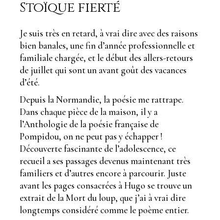
Stoïque fierté
Je suis très en retard, à vrai dire avec des raisons
bien banales, une fin d’année professionnelle et
familiale chargée, et le début des allers-retours
de juillet qui sont un avant goût des vacances
d’été.
Depuis la Normandie, la poésie me rattrape.
Dans chaque pièce de la maison, il y a
l’Anthologie de la poésie française de
Pompidou, on ne peut pas y échapper !
Découverte fascinante de l’adolescence, ce
recueil a ses passages devenus maintenant très
familiers et d’autres encore à parcourir. Juste
avant les pages consacrées à Hugo se trouve un
extrait de la Mort du loup, que j’ai à vrai dire
longtemps considéré comme le poème entier.