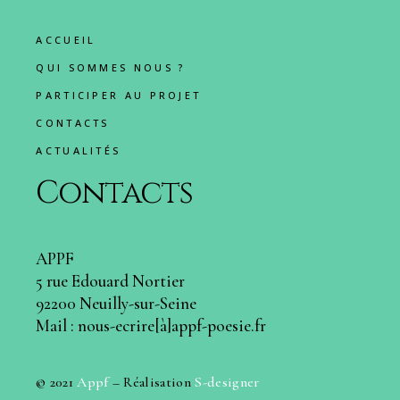
ACCUEIL
QUI SOMMES NOUS ?
PARTICIPER AU PROJET
CONTACTS
ACTUALITÉS
Contacts
APPF
5 rue Edouard Nortier
92200 Neuilly-sur-Seine
Mail : nous-ecrire[à]appf-poesie.fr
© 2021
Appf
– Réalisation
S-designer