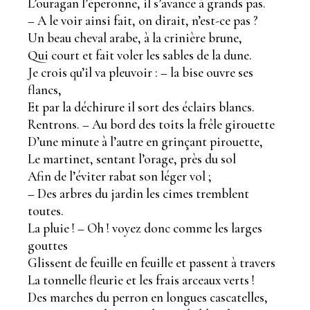
L’ouragan l’éperonne, il s’avance à grands pas.
– A le voir ainsi fait, on dirait, n’est-ce pas ?
Un beau cheval arabe, à la crinière brune,
Qui court et fait voler les sables de la dune.
Je crois qu’il va pleuvoir : – la bise ouvre ses
flancs,
Et par la déchirure il sort des éclairs blancs.
Rentrons. – Au bord des toits la frêle girouette
D’une minute à l’autre en grinçant pirouette,
Le martinet, sentant l’orage, près du sol
Afin de l’éviter rabat son léger vol ;
– Des arbres du jardin les cimes tremblent
toutes.
La pluie ! – Oh ! voyez donc comme les larges
gouttes
Glissent de feuille en feuille et passent à travers
La tonnelle fleurie et les frais arceaux verts !
Des marches du perron en longues cascatelles,