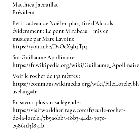
Matthieu Jacquillat
Président
Petit cadeau de Noël en plus, tiré d’Alcools
évidemment : Le pont Mirabeau – mis en
musique par Marc Lavoine
https://youtu.be/DvOeX9b4Tp4
Sur Guillaume Apollinaire :
https://fr.wikipedia.org/wiki/Guillaume_Apollinair
Voir le rocher de 132 mètres :
https://commons.wikimedia.org/wiki/File:Loreleybl
uselang=fr
En savoir plus sur sa légende :
https://visitworldheritage.com/fr/eu/le-rocher-
de-la-lorelei/7b9a0bb3-18b3-44da-907e-
e9861d3f831b
________