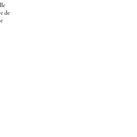
lle
re de
le