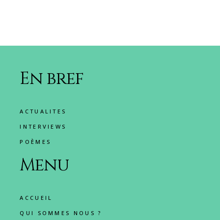
En bref
ACTUALITES
INTERVIEWS
POÈMES
Menu
ACCUEIL
QUI SOMMES NOUS ?