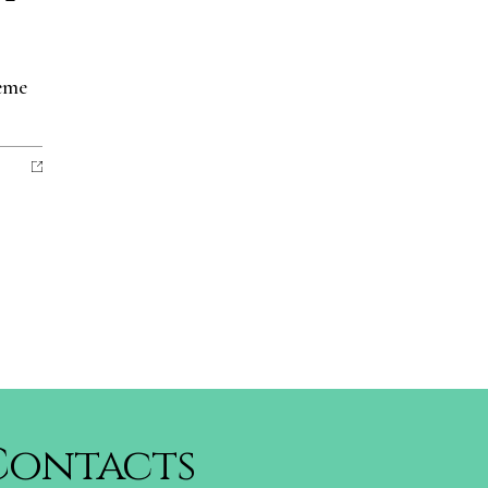
ième
Contacts