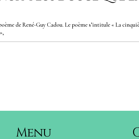
n poème de René-Guy Cadou. Le poème s’intitule « La cinqu
»,
Menu